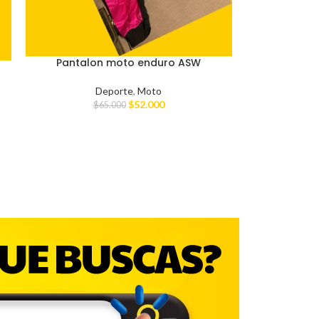
Pantalon moto enduro ASW
Deporte
,
Moto
$
52.000
$
65.000