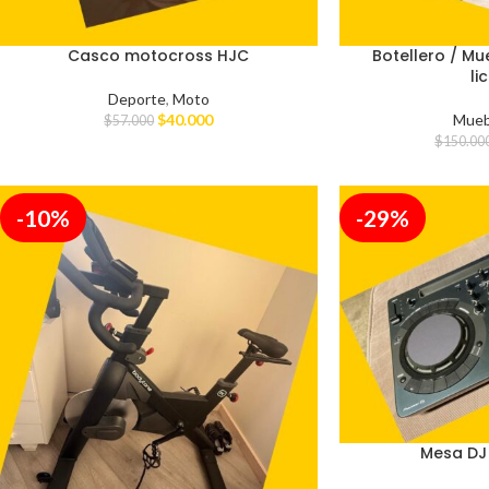
Casco motocross HJC
Botellero / Mu
li
Deporte
,
Moto
$
40.000
Mueb
$
57.000
$
150.00
-10%
-29%
Mesa DJ 