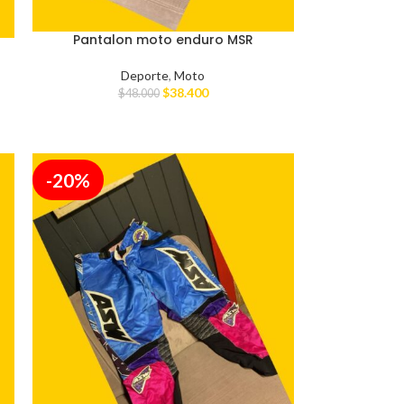
Pantalon moto enduro MSR
Deporte
,
Moto
$
38.400
$
48.000
-20%