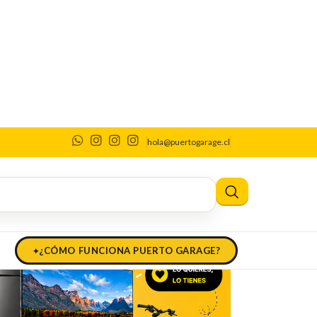
hola@puertogarage.cl
¿CÓMO FUNCIONA PUERTO GARAGE?