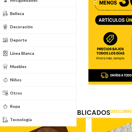
Antigüedades
Belleza
Decoración
Deporte
Línea Blanca
Muebles
Niños
Otros
Ropa
ÚLTIMOS ARTÍCULOS PUBLICADOS
DESCUBRE 
Tecnología