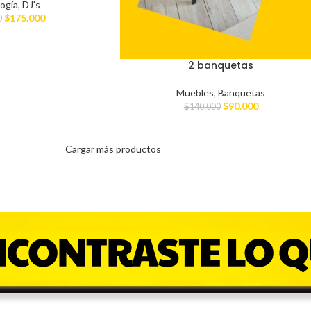
ogía
,
DJ's
$
175.000
0
2 banquetas
Muebles
,
Banquetas
$
90.000
$
140.000
Cargar más productos