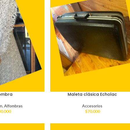
ombra
Maleta clásica Echolac
ón
,
Alfombras
Accesorios
30.000
$
70.000