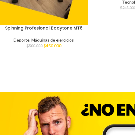
Tecnol
$
245.00
Spinning Profesional Bodytone MT6
Deporte
,
Máquinas de ejercicios
$
450.000
$
500.000