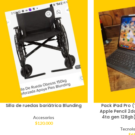
Silla de ruedas bariátrica Blunding
Pack iPad Pro 
Apple Pencil 2da
4ta gen 128gb)
Accesorios
$
120.000
Tecnolo
$
6