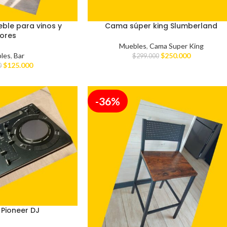
eble para vinos y
Cama súper king Slumberland
cores
Muebles
,
Cama Super King
les
,
Bar
$
250.000
$
299.000
$
125.000
0
-36%
Pioneer DJ