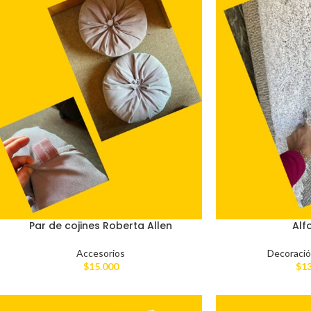
Par de cojines Roberta Allen
Alf
Accesorios
Decoraci
$
15.000
$
1