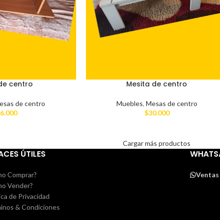
de centro
Mesita de centro
esas de centro
Muebles
,
Mesas de centro
6.000
$
30.000
Cargar más productos
ACES ÚTILES
WHATS
o Comprar?
Ventas
o Vender?
ica de Privacidad
inos & Condiciones