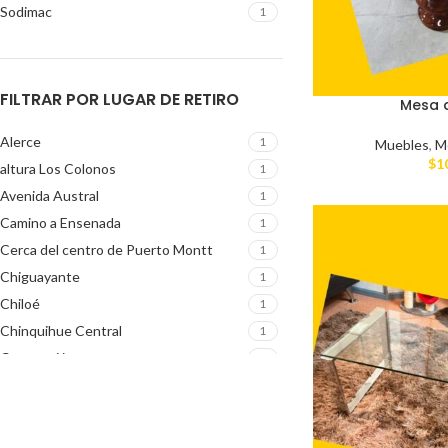
Sodimac
1
FILTRAR POR LUGAR DE RETIRO
Mesa 
Alerce
1
Muebles
,
M
$
1
altura Los Colonos
1
Avenida Austral
1
Camino a Ensenada
1
Cerca del centro de Puerto Montt
1
Chiguayante
1
Chiloé
1
Chinquihue Central
1
Concepción
2
Concepción centro
2
Correntoso
1
Frutillar
1