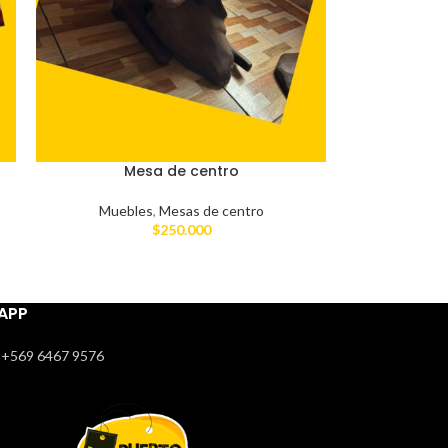
Mesa de centro
Muebles
,
Mesas de centro
$
250.000
APP
+569 6467 9576