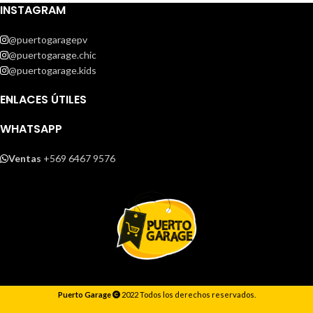
INSTAGRAM
@puertogaragepv
@puertogarage.chic
@puertogarage.kids
ENLACES ÚTILES
WHATSAPP
Ventas
+569 6467 9576
Puerto Garage
2022 Todos los derechos reservados.