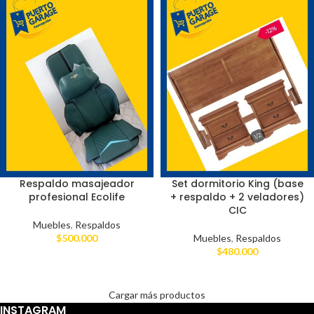
Respaldo masajeador
Set dormitorio King (base
profesional Ecolife
+ respaldo + 2 veladores)
CIC
Muebles
,
Respaldos
$
500.000
Muebles
,
Respaldos
$
480.000
Cargar más productos
INSTAGRAM