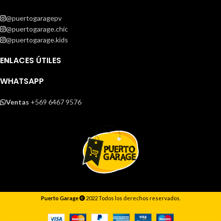
@puertogaragepv
@puertogarage.chic
@puertogarage.kids
ENLACES ÚTILES
WHATSAPP
Ventas
+569 6467 9576
Puerto Garage
2022 Todos los derechos reservados.