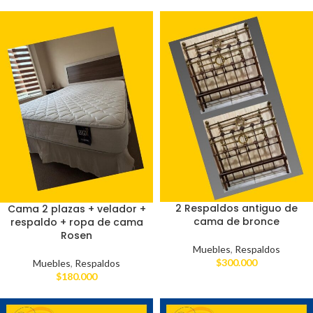
2 Respaldos antiguo de
Cama 2 plazas + velador +
cama de bronce
respaldo + ropa de cama
Rosen
Muebles
,
Respaldos
$
300.000
Muebles
,
Respaldos
$
180.000