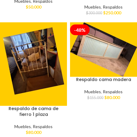
Muebles
,
Respaldos
$
50.000
Muebles
,
Respaldos
$
250.000
$
300.000
-48%
Respaldo cama madera
Muebles
,
Respaldos
$
80.000
$
155.000
Respaldo de cama de
fierro 1 plaza
Muebles
,
Respaldos
$
80.000