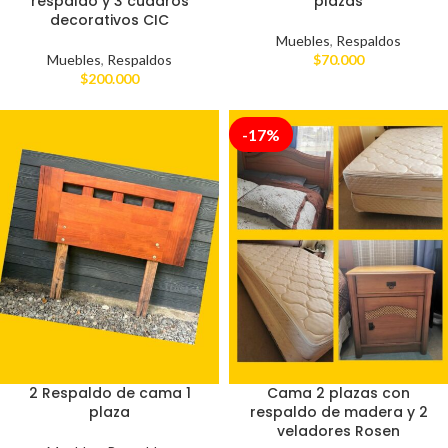
respaldo y 3 cuadros
plazas
decorativos CIC
Muebles
,
Respaldos
Muebles
,
Respaldos
$
70.000
$
200.000
-17%
2 Respaldo de cama 1
Cama 2 plazas con
plaza
respaldo de madera y 2
veladores Rosen