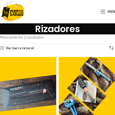
ME
Rizadores
Mostrando los 2 resultados
Ver barra lateral