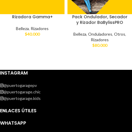
Rizadora Gamma+
Pack Ondulador, Secador
y Rizador BaBylissPRO
Belleza
,
Rizadores
$
40.000
Belleza
,
Onduladores
,
Otros
,
Rizadores
$
80.000
INSTAGRAM
@puertogaragepv
@puertogarage.chic
@puertogarage.kids
ENLACES ÚTILES
WHATSAPP