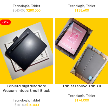
Tecnología
,
Tablet
Tecnología
,
Tablet
$
280.000
$
138.600
$
340.000
-50%
Tableta digitalizadora
Tablet Lenovo Tab K11
Wacom Intuos Small Black
Tecnología
,
Tablet
Tecnología
,
Tablet
$
174.000
$
20.000
$
40.000