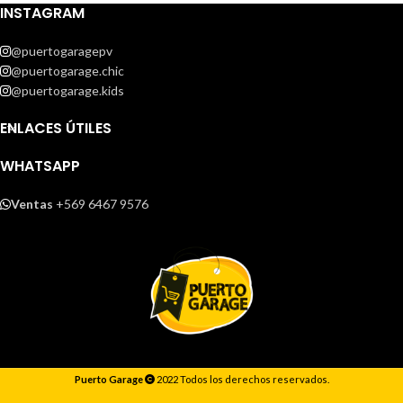
INSTAGRAM
@puertogaragepv
@puertogarage.chic
@puertogarage.kids
ENLACES ÚTILES
WHATSAPP
Ventas
+569 6467 9576
Puerto Garage
2022 Todos los derechos reservados.