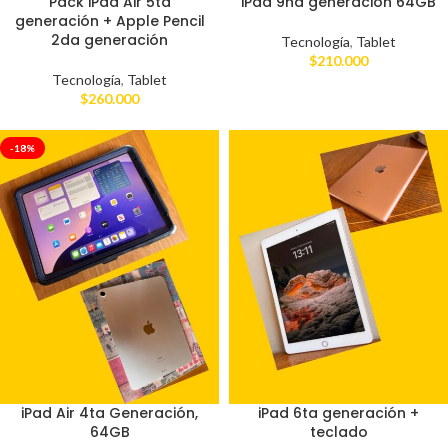
Pack iPad Air 5ta
iPad 9na generación 64GB
generación + Apple Pencil
2da generación
Tecnología
,
Tablet
$
210.000
Tecnología
,
Tablet
$
260.000
-18%
iPad Air 4ta Generación,
iPad 6ta generación +
64GB
teclado