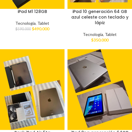
iPad M1 128GB
iPad 10 generación 64 GB
azul celeste con teclado y
lápiz
Tecnología
,
Tablet
$
490.000
$
590.000
Tecnología
,
Tablet
$
350.000