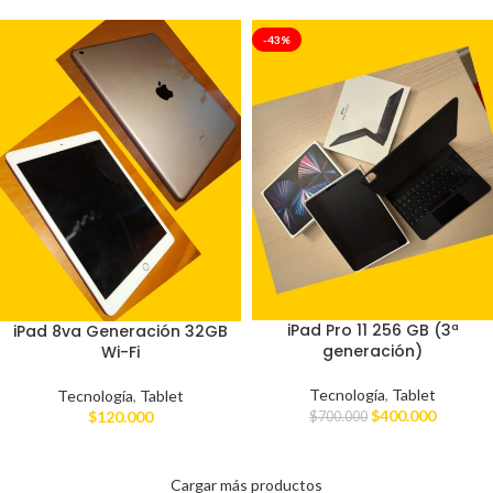
-43%
iPad Pro 11 256 GB (3ª
iPad 8va Generación 32GB
generación)
Wi-Fi
Tecnología
,
Tablet
Tecnología
,
Tablet
$
400.000
$
120.000
$
700.000
Cargar más productos