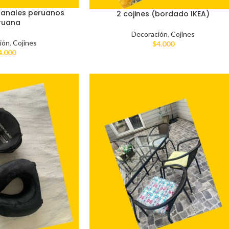
esanales peruanos
2 cojines (bordado IKEA)
ruana
Decoración
,
Cojines
ión
,
Cojines
$
4.000
4.000