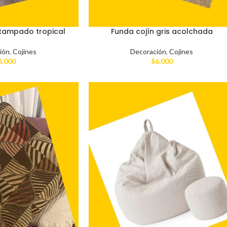
stampado tropical
Funda cojín gris acolchada
ión
,
Cojines
Decoración
,
Cojines
6.000
$
6.000