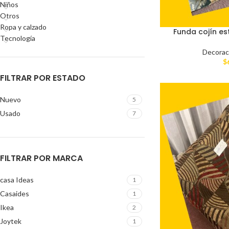
Niños
Otros
Ropa y calzado
Funda cojín e
Tecnología
Decorac
$
FILTRAR POR ESTADO
Nuevo
5
Usado
7
FILTRAR POR MARCA
casa Ideas
1
Casaides
1
Ikea
2
Joytek
1