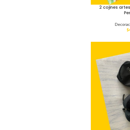
2 cojines art
Pe
Decorac
$