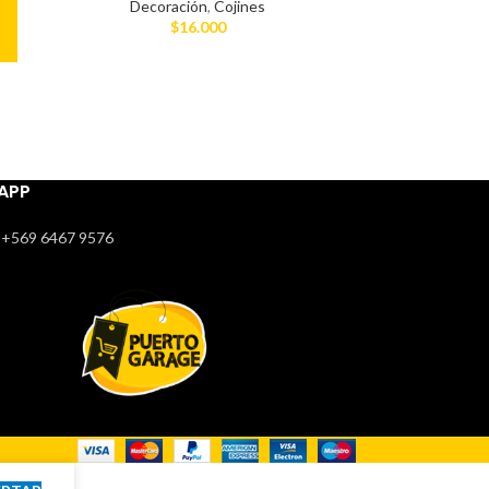
Decoración
,
Cojines
$
16.000
APP
+569 6467 9576