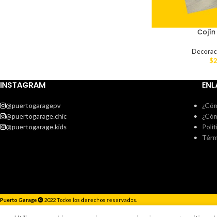
Cojín
Decorac
$
2
INSTAGRAM
ENL
@puertogaragepv
¿Cóm
@puertogarage.chic
¿Cóm
@puertogarage.kids
Polít
Térm
Puerto Garage
2022 Todos los derechos reservados.
Responderemos lo antes posible.