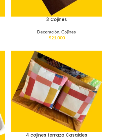
3 Cojines
Decoración
,
Cojines
$
21.000
4 cojines terraza Casaides