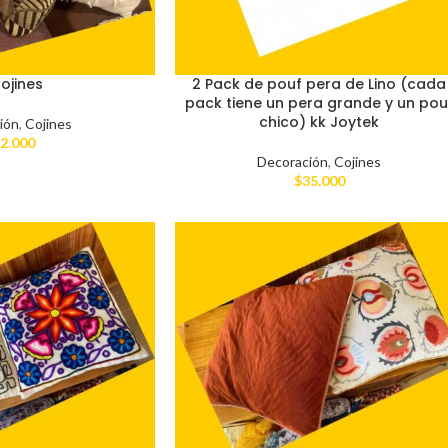
ojines
2 Pack de pouf pera de Lino (cada
pack tiene un pera grande y un pou
chico) kk Joytek
ión
,
Cojines
2.000
Decoración
,
Cojines
$
35.000