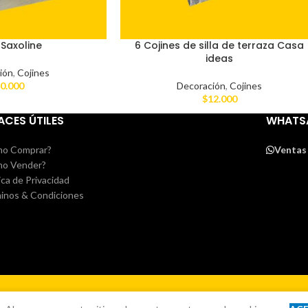
 Saxoline
6 Cojines de silla de terraza Casa
ideas
ión
,
Cojines
0.000
Decoración
,
Cojines
$
12.000
ACES ÚTILES
WHATS
o Comprar?
Ventas
o Vender?
ica de Privacidad
inos & Condiciones