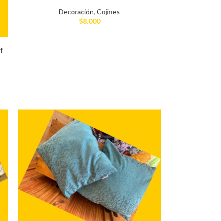
Decoración
,
Cojines
$
8.000
f