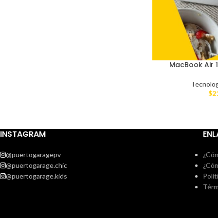
MacBook Air 
Tecnolog
$
2
INSTAGRAM
ENL
@puertogaragepv
¿Cóm
@puertogarage.chic
¿Cóm
@puertogarage.kids
Polít
Térm