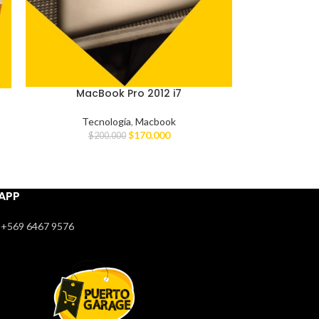
MacBook Pro 2012 i7
Tecnología
,
Macbook
$
170.000
$
200.000
APP
+569 6467 9576