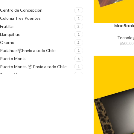
Centro de Concepción
1
Colonia Tres Puentes
1
MacBook 
Frutillar
2
Llanquihue
1
Tecnolog
Osorno
2
$
500.00
Pudahuel📦Envío a todo Chile
1
Puerto Montt
6
Puerto Montt. 📦 Envío a todo Chile
1
Puerto Varas
7
Puerto Varas. 📦 Envío a todo Chile
1
San Pedro de la Paz
1
sector Valle Volcanes
1
Valdivia y Envío a todo Chile
1