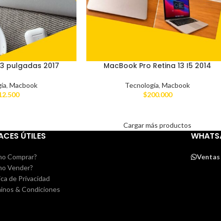
13 pulgadas 2017
MacBook Pro Retina 13 I5 2014
ía
,
Macbook
Tecnología
,
Macbook
12.500
$
200.000
Cargar más productos
ACES ÚTILES
WHATS
o Comprar?
Ventas
o Vender?
ica de Privacidad
inos & Condiciones