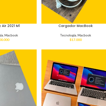
Air 2021 M1
Cargador MacBook
ía
,
Macbook
Tecnología
,
Macbook
00.000
$
17.000