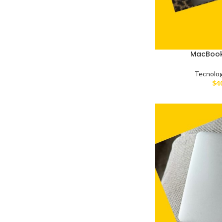
MacBook 
Tecnolog
$
4