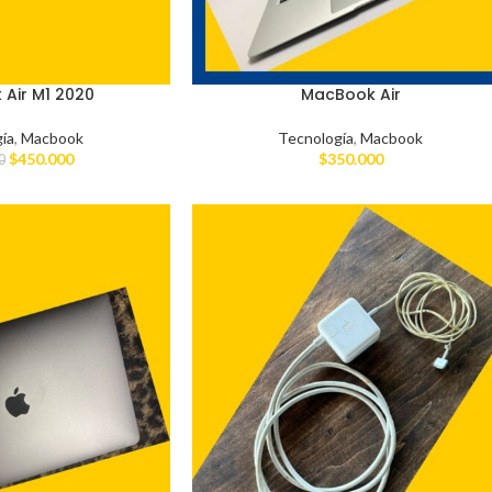
Air M1 2020
MacBook Air
ía
,
Macbook
Tecnología
,
Macbook
$
450.000
$
350.000
0