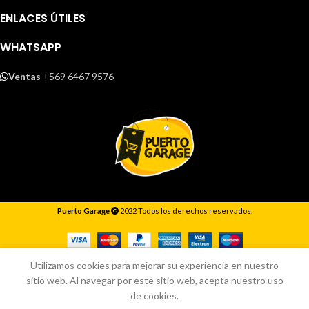
ENLACES ÚTILES
WHATSAPP
Ventas
+569 6467 9576
Puerto Garage
2022 Todos los derechos reservados.
Responderemos lo antes posible.
Utilizamos cookies para mejorar su experiencia en nuestro
sitio web. Al navegar por este sitio web, acepta nuestro uso
de cookies.
Inicio
Tienda