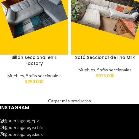
Sillón seccional en L
Sofá Seccional de lino Milk
Factory
Muebles
,
Sofás seccionales
Muebles
,
Sofás seccionales
$
375.000
$
250.000
Cargar más productos
INSTAGRAM
@puertogaragepv
@puertogarage.chic
@puertogarage.kids