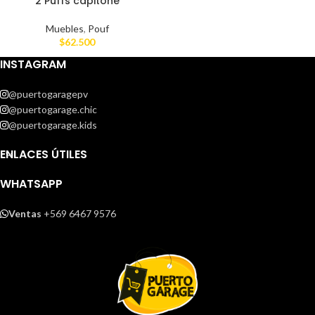
2 Puffs capitoné
Muebles
,
Pouf
$
62.500
INSTAGRAM
@puertogaragepv
@puertogarage.chic
@puertogarage.kids
ENLACES ÚTILES
WHATSAPP
Ventas
+569 6467 9576