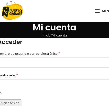
ME
Mi cuenta
Inicio
Mi cuenta
Acceder
*
ombre de usuario o correo electrónico
*
ontraseña
Iniciar sesión