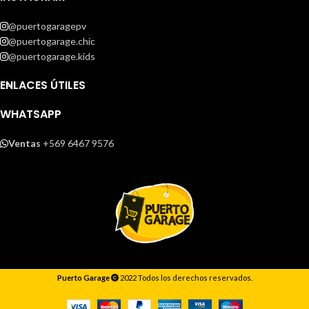
@puertogaragepv
@puertogarage.chic
@puertogarage.kids
ENLACES ÚTILES
WHATSAPP
Ventas
+569 6467 9576
Puerto Garage
2022 Todos los derechos reservados.