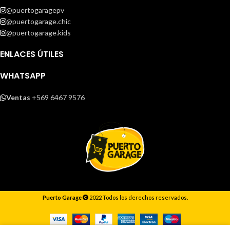
@puertogaragepv
@puertogarage.chic
@puertogarage.kids
ENLACES ÚTILES
WHATSAPP
Ventas
+569 6467 9576
Puerto Garage
2022 Todos los derechos reservados.
Responderemos lo antes posible.