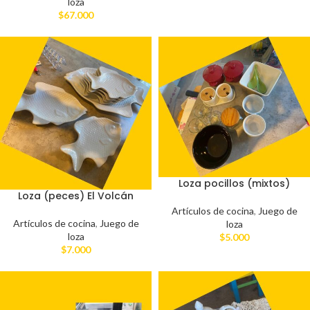
loza
$
67.000
Loza pocillos (mixtos)
Loza (peces) El Volcán
Artículos de cocina
,
Juego de
Artículos de cocina
,
Juego de
loza
loza
$
5.000
$
7.000