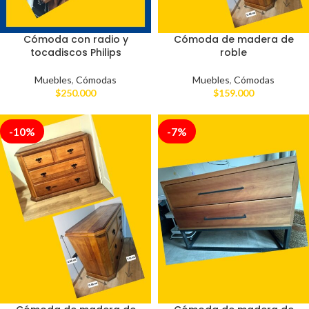
Cómoda con radio y
Cómoda de madera de
tocadiscos Philips
roble
Muebles
,
Cómodas
Muebles
,
Cómodas
$
250.000
$
159.000
-10%
-7%