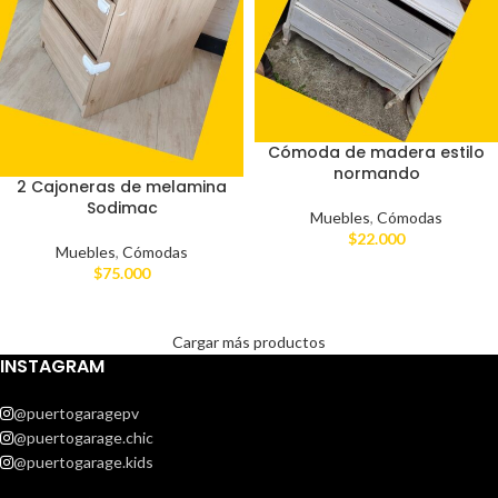
Cómoda de madera estilo
normando
2 Cajoneras de melamina
Sodimac
Muebles
,
Cómodas
$
22.000
Muebles
,
Cómodas
$
75.000
Cargar más productos
INSTAGRAM
@puertogaragepv
@puertogarage.chic
@puertogarage.kids