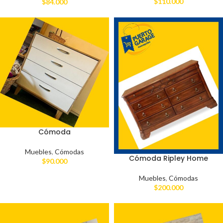
$
110.000
$
84.000
Cómoda
Muebles
,
Cómodas
Cómoda Ripley Home
$
90.000
Muebles
,
Cómodas
$
200.000