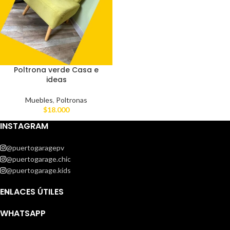
Poltrona verde Casa e
ideas
Muebles
,
Poltronas
$
18.000
INSTAGRAM
@puertogaragepv
@puertogarage.chic
@puertogarage.kids
ENLACES ÚTILES
WHATSAPP