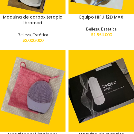
Maquina de carboxiterapia
Equipo HIFU 12D MAX
Ibramed
Belleza
,
Estética
Belleza
,
Estética
$
1.554.000
$
2.000.000