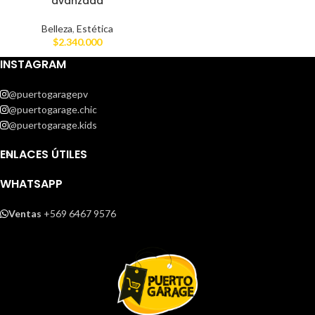
avanzada
Belleza
,
Estética
$
2.340.000
INSTAGRAM
@puertogaragepv
@puertogarage.chic
@puertogarage.kids
ENLACES ÚTILES
WHATSAPP
Ventas
+569 6467 9576