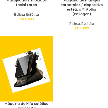
Masajeador/limpiador
Máquina de masajes
facial Foreo
corporales / dispositivo
estético TriPollar
(Pollogen)
Belleza
,
Estética
$
100.000
Belleza
,
Estética
$
150.000
Máquina de Hifu estética