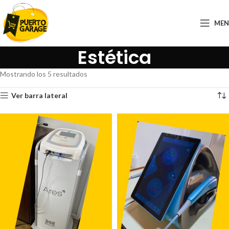
ME
Estética
Mostrando los 5 resultados
Ver barra lateral