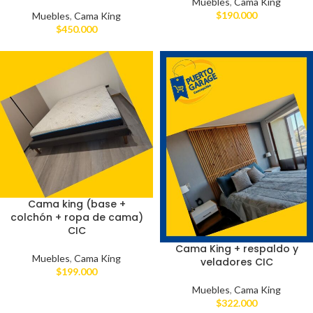
Muebles
,
Cama King
$
190.000
Muebles
,
Cama King
$
450.000
Cama king (base +
colchón + ropa de cama)
CIC
Cama King + respaldo y
Muebles
,
Cama King
veladores CIC
$
199.000
Muebles
,
Cama King
$
322.000