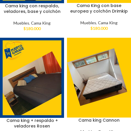
Cama King con base
Cama king con respaldo,
europea y colchón Drimkip
veladores, base y colchón
Muebles
,
Cama King
Muebles
,
Cama King
$
180.000
$
180.000
Cama king Cannon
Cama king + respaldo +
veladores Rosen