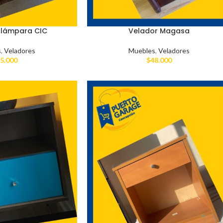
 lámpara CIC
Velador Magasa
s
,
Veladores
Muebles
,
Veladores
5.000
$
48.000