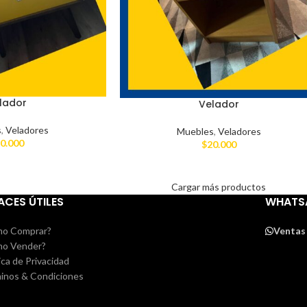
lador
Velador
s
,
Veladores
Muebles
,
Veladores
0.000
$
20.000
Cargar más productos
ACES ÚTILES
WHATS
o Comprar?
Ventas
o Vender?
ica de Privacidad
inos & Condiciones