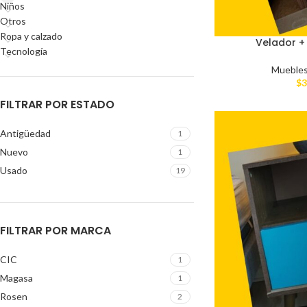
Niños
Otros
Ropa y calzado
Velador +
Tecnología
Mueble
$
3
FILTRAR POR ESTADO
Antigüedad
1
Nuevo
1
Usado
19
FILTRAR POR MARCA
CIC
1
Magasa
1
Rosen
2