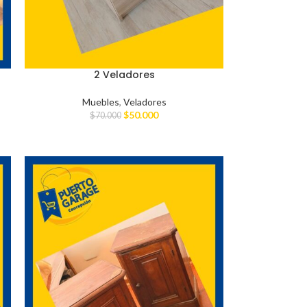
2 Veladores
Muebles
,
Veladores
$
50.000
$
70.000