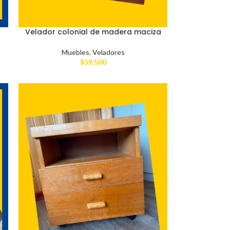
Velador colonial de madera maciza
Muebles
,
Veladores
$
59.500