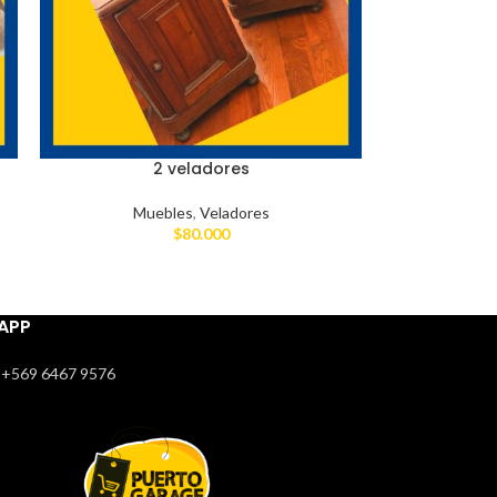
2 veladores
Muebles
,
Veladores
$
80.000
APP
+569 6467 9576