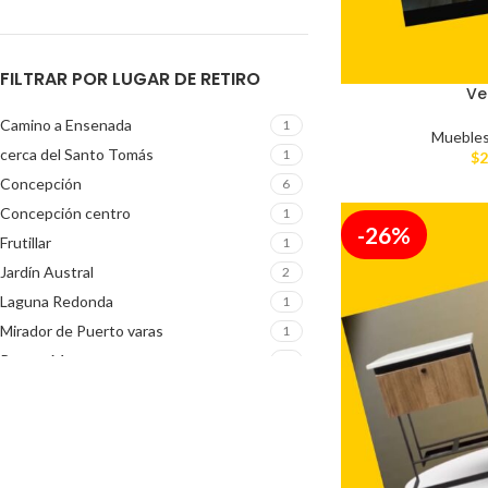
FILTRAR POR LUGAR DE RETIRO
Ve
Camino a Ensenada
1
Mueble
cerca del Santo Tomás
1
$
2
Concepción
6
Concepción centro
1
-26%
Frutillar
1
Jardín Austral
2
Laguna Redonda
1
Mirador de Puerto varas
1
Puerto Montt
7
Puerto Varas
8
sector El Golf
1
sector La Paloma
1
sector Pelluco
1