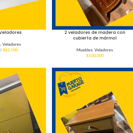
 Veladores
2 veladores de madera con
cubierta de mármol
s
,
Veladores
$
62.500
Muebles
,
Veladores
0
$
100.000