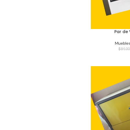
Valle Volcanes
1
Par de
Mueble
$
84.00