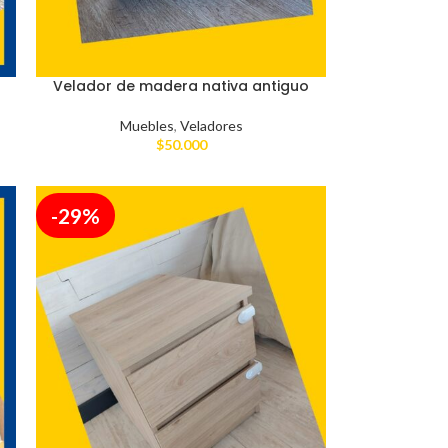
Velador de madera nativa antiguo
Muebles
,
Veladores
$
50.000
-29%