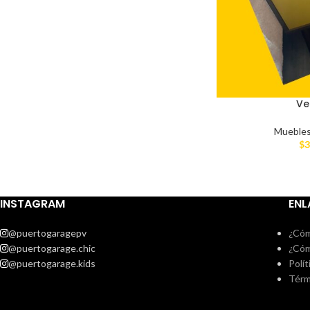
Ve
Mueble
$
3
INSTAGRAM
ENL
@puertogaragepv
¿Cóm
@puertogarage.chic
¿Cóm
@puertogarage.kids
Polít
Térm