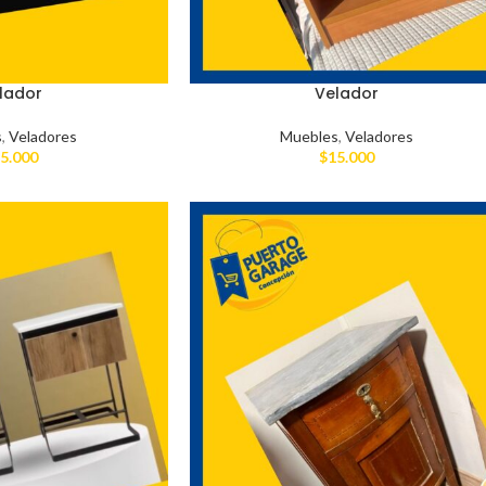
lador
Velador
s
,
Veladores
Muebles
,
Veladores
5.000
$
15.000