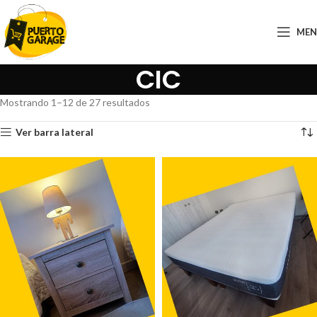
ME
CIC
Mostrando 1–12 de 27 resultados
Ver barra lateral