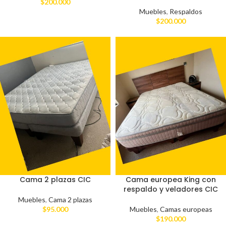
$
200.000
Muebles
,
Respaldos
$
200.000
Cama 2 plazas CIC
Cama europea King con
respaldo y veladores CIC
Muebles
,
Cama 2 plazas
$
95.000
Muebles
,
Camas europeas
$
190.000