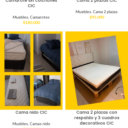
Camarote sin colchones
Cama 2 plazas CIC
CIC
Muebles
,
Cama 2 plazas
Muebles
,
Camarotes
$
95.000
$
180.000
Cama nido CIC
Cama 2 plazas con
respaldo y 3 cuadros
decorativos CIC
Muebles
,
Camas nido