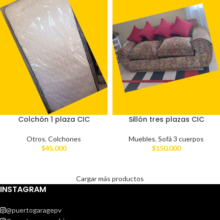
Colchón 1 plaza CIC
Sillón tres plazas CIC
Otros
,
Colchones
Muebles
,
Sofá 3 cuerpos
$
45.000
$
150.000
Cargar más productos
INSTAGRAM
@puertogaragepv