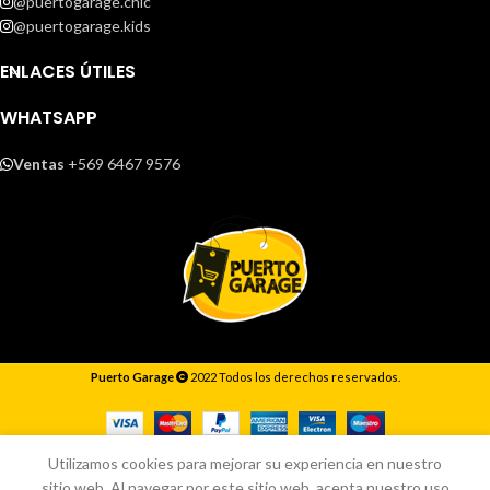
@puertogarage.chic
@puertogarage.kids
ENLACES ÚTILES
WHATSAPP
Ventas
+569 6467 9576
Puerto Garage
2022 Todos los derechos reservados.
Responderemos lo antes posible.
Utilizamos cookies para mejorar su experiencia en nuestro
sitio web. Al navegar por este sitio web, acepta nuestro uso