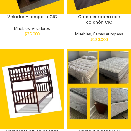
Velador + lámpara CIC
Cama europea con
colchón CIC
Muebles
,
Veladores
$
35.000
Muebles
,
Camas europeas
$
120.000