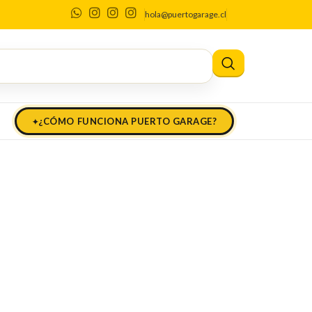
hola@puertogarage.cl
¿CÓMO FUNCIONA PUERTO GARAGE?