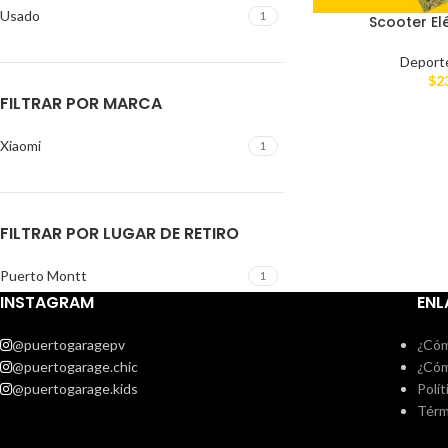
Usado
1
Scooter El
Deport
$
2
FILTRAR POR MARCA
Xiaomi
1
FILTRAR POR LUGAR DE RETIRO
Puerto Montt
1
INSTAGRAM
ENL
@puertogaragepv
¿Cóm
@puertogarage.chic
¿Cóm
@puertogarage.kids
Polít
Térm