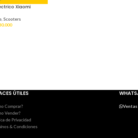
éctrico Xiaomi
e
,
Scooters
30.000
ACES ÚTILES
WHATS
o Comprar?
Ventas
o Vender?
ica de Privacidad
inos & Condiciones