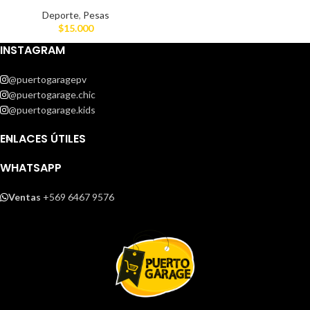
Deporte
,
Pesas
$
15.000
INSTAGRAM
@puertogaragepv
@puertogarage.chic
@puertogarage.kids
ENLACES ÚTILES
WHATSAPP
Ventas
+569 6467 9576