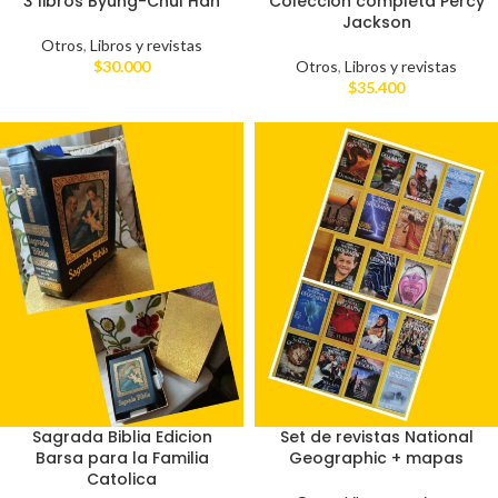
3 libros Byung-Chul Han
Colección completa Percy
Jackson
Otros
,
Libros y revistas
$
30.000
Otros
,
Libros y revistas
$
35.400
Sagrada Biblia Edicion
Set de revistas National
Barsa para la Familia
Geographic + mapas
Catolica