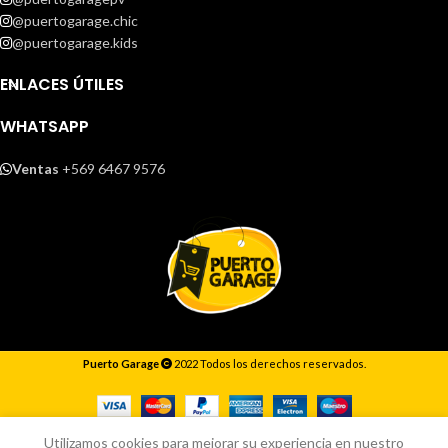
@puertogarage.chic
@puertogarage.kids
ENLACES ÚTILES
WHATSAPP
Ventas
+569 6467 9576
Puerto Garage
2022 Todos los derechos reservados.
Responderemos lo antes posible.
Utilizamos cookies para mejorar su experiencia en nuestro