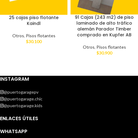
91 Cajas (243 m2) de piso
25 cajas piso flotante
laminado de alto tráfico
Kaindl
alemán Parador Timber
comprado en Kupfer AB
Otros
,
Pisos flotantes
$
30.100
Otros
,
Pisos flotantes
$
30.900
INSTAGRAM
@puertogaragepv
@puertogarage.chic
@puertogarage.kids
ENLACES ÚTILES
WHATSAPP