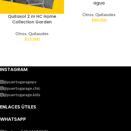
agua
Otros
,
Quitasoles
Quitasol 2 m HC Home
$
80.000
Collection Garden
Otros
,
Quitasoles
$
15.000
INSTAGRAM
@puertogaragepv
@puertogarage.chic
@puertogarage.kids
ENLACES ÚTILES
WHATSAPP