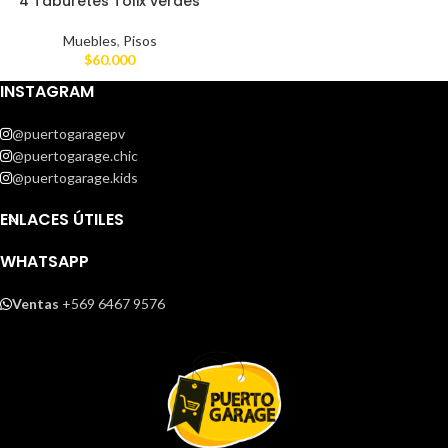
4 Taburetes Tolix verdes
Muebles
,
Pisos
$
60.000
INSTAGRAM
@puertogaragepv
@puertogarage.chic
@puertogarage.kids
ENLACES ÚTILES
WHATSAPP
Ventas
+569 6467 9576