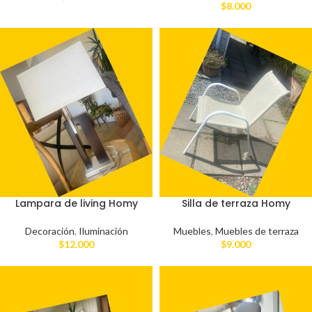
$
8.000
Lampara de living Homy
Silla de terraza Homy
Decoración
,
Iluminación
Muebles
,
Muebles de terraza
$
12.000
$
9.000