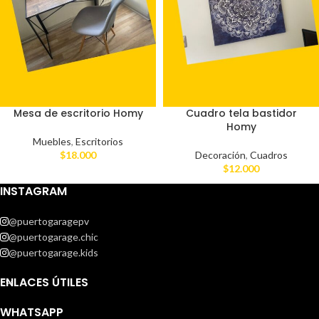
Mesa de escritorio Homy
Cuadro tela bastidor
Homy
Muebles
,
Escritorios
$
18.000
Decoración
,
Cuadros
$
12.000
INSTAGRAM
@puertogaragepv
@puertogarage.chic
@puertogarage.kids
ENLACES ÚTILES
WHATSAPP