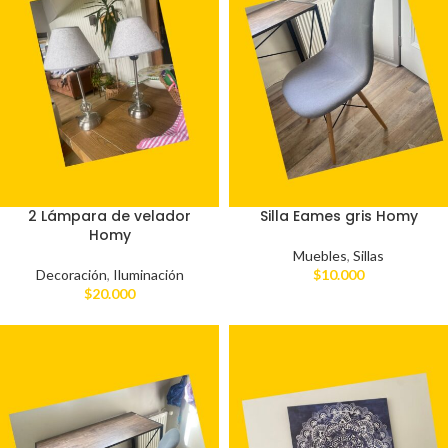
2 Lámpara de velador
Silla Eames gris Homy
Homy
Muebles
,
Sillas
Decoración
,
Iluminación
$
10.000
$
20.000