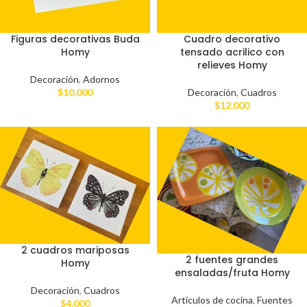
Figuras decorativas Buda
Cuadro decorativo
Homy
tensado acrilico con
relieves Homy
Decoración
,
Adornos
$
10.000
Decoración
,
Cuadros
$
12.000
2 cuadros mariposas
2 fuentes grandes
Homy
ensaladas/fruta Homy
Decoración
,
Cuadros
Artículos de cocina
,
Fuentes
$
4.000