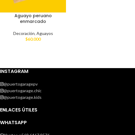
Aguayo peruano
enmarcado
Decoración
,
Aguayos
$
60.000
INSTAGRAM
@puertogaragepv
@puertogarage.chic
@puertogarage.kids
ENLACES ÚTILES
WHATSAPP