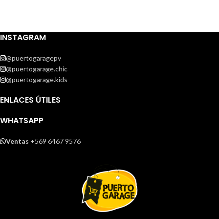
INSTAGRAM
@puertogaragepv
@puertogarage.chic
@puertogarage.kids
ENLACES ÚTILES
WHATSAPP
Ventas
+569 6467 9576