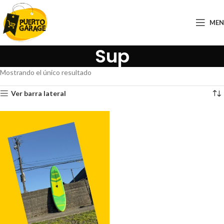
ME
Sup
Mostrando el único resultado
Ver barra lateral