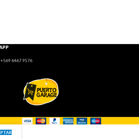
APP
+569 6467 9576
EPTAR