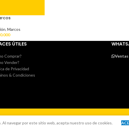
arcos
ión
,
Marcos
0.000
ACES ÚTILES
WHATS
o Comprar?
Ventas
o Vender?
ica de Privacidad
inos & Condiciones
. Al navegar por este sitio web, acepta nuestro uso de cookies.
AC