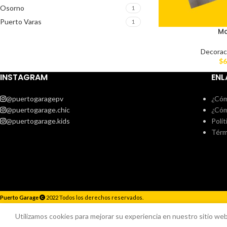
Osorno
1
Puerto Varas
1
M
Decorac
$
6
INSTAGRAM
ENL
@puertogaragepv
¿Cóm
@puertogarage.chic
¿Cóm
@puertogarage.kids
Polít
Térm
Puerto Garage
2022 Todos los derechos reservados.
Responderemos lo antes posible.
Utilizamos cookies para mejorar su experiencia en nuestro sitio web