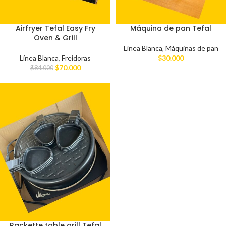
Airfryer Tefal Easy Fry
Máquina de pan Tefal
Oven & Grill
Línea Blanca
,
Máquinas de pan
Línea Blanca
,
Freidoras
$
30.000
$
70.000
$
84.000
Rackette table grill Tefal