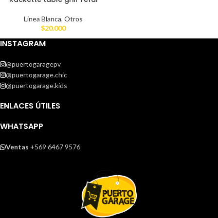
Línea Blanca
,
Otros
$
20.000
INSTAGRAM
@puertogaragepv
@puertogarage.chic
@puertogarage.kids
ENLACES ÚTILES
WHATSAPP
Ventas
+569 6467 9576