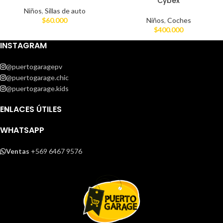
Cybex
Niños
,
Sillas de auto
$
60.000
Niños
,
Coches
$
400.000
INSTAGRAM
@puertogaragepv
@puertogarage.chic
@puertogarage.kids
ENLACES ÚTILES
WHATSAPP
Ventas
+569 6467 9576