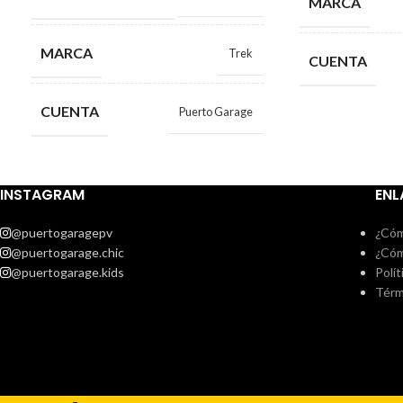
MARCA
MARCA
Trek
CUENTA
CUENTA
Puerto Garage
INSTAGRAM
ENL
@puertogaragepv
¿Cóm
@puertogarage.chic
¿Cóm
@puertogarage.kids
Polít
Térm