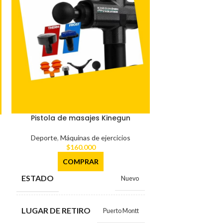
Pistola de masajes Kinegun
Polaina
Deporte
,
Máquinas de ejercicios
Deport
$
160.000
$
COMPRAR
CO
ESTADO
ESTADO
Nuevo
LUGAR DE RETIRO
LUGAR DE RE
Puerto Montt