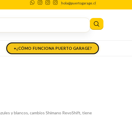
hola@puertogarage.cl
ntaña Trek
ontaña Trek
¿CÓMO FUNCIONA PUERTO GARAGE?
 azules y blancos, cambios Shimano RevoShift, tiene