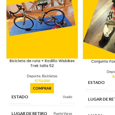
Bicicleta de ruta + Rodillo Wisbikes
Conjunto Fo
Trek talla 52
Depo
Deporte
,
Bicicletas
$
$
750.000
ESTADO
COMPRAR
ESTADO
Usado
LUGAR DE RE
LUGAR DE RETIRO
Puerto Varas