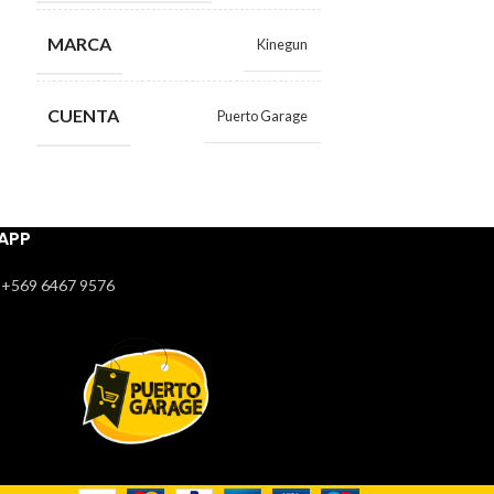
MARCA
MARCA
Kinegun
CUENTA
CUENTA
Puerto Garage
APP
+569 6467 9576