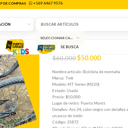
+569 6467 9576
P DE COMPRAS
Inicio
Deporte
Bicicletas
Bicicleta de mo
1
Bicicleta de m
SELECCIONAR CATEGORÍA
SE BUSCA
$
60.000
$
50.000
Nombre articulo: Bicicleta de montaña
Marca: Trek
Modelo: MT Series (M220)
Estado: Usado
Precio: $50.000
Lugar de retiro: Puerto Montt
Detalles: Aro 24, color negro con detalles
un poco de óxido
Código: 25872