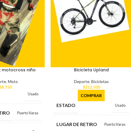
x motocross niño
Bicicleta Upland
rte
,
Moto
Deporte
,
Bicicletas
68.750
$
212.500
Usado
COMPRAR
ESTADO
Usado
TIRO
Puerto Varas
LUGAR DE RETIRO
Puerto Varas