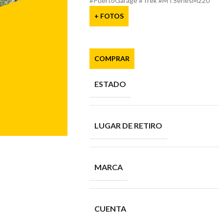
#PuertoGarage #Trek #MTSeriesM220
+ FOTOS
COMPRAR
ESTADO
LUGAR DE RETIRO
MARCA
CUENTA