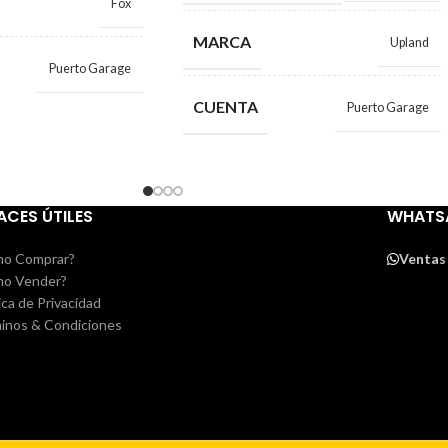
Fox
MARCA
Upland
Puerto Garage
CUENTA
Puerto Garage
ACES ÚTILES
WHATS
o Comprar?
Ventas
o Vender?
ica de Privacidad
inos & Condiciones