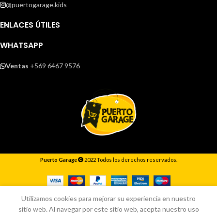
@puertogarage.kids
ENLACES ÚTILES
WHATSAPP
Ventas
+569 6467 9576
Puerto Garage
2022 Todos los derechos reservados.
Responderemos lo antes posible.
Utilizamos cookies para mejorar su experiencia en nuestro
sitio web. Al navegar por este sitio web, acepta nuestro uso