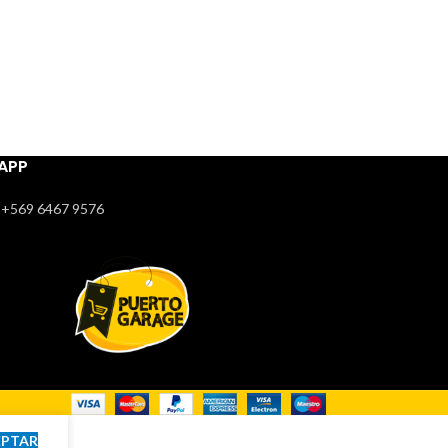
APP
+569 6467 9576
EPTAR