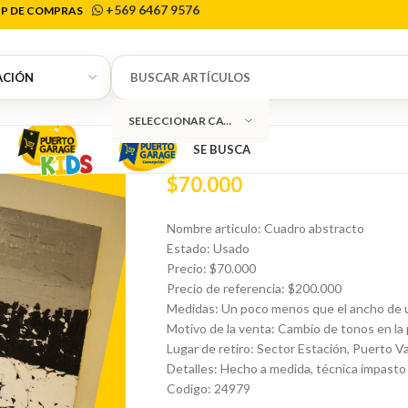
+569 6467 9576
P DE COMPRAS
Inicio
Decoración
Cuadros
Cuadro abstra
0
Cuadro abstra
SELECCIONAR CATEGORÍA
SE BUSCA
$
70.000
Nombre articulo: Cuadro abstracto
Estado: Usado
Precio: $70.000
Precio de referencia: $200.000
Medidas: Un poco menos que el ancho de u
Motivo de la venta: Cambio de tonos en la 
Lugar de retiro: Sector Estación, Puerto V
Detalles: Hecho a medida, técnica impasto 
Codigo: 24979