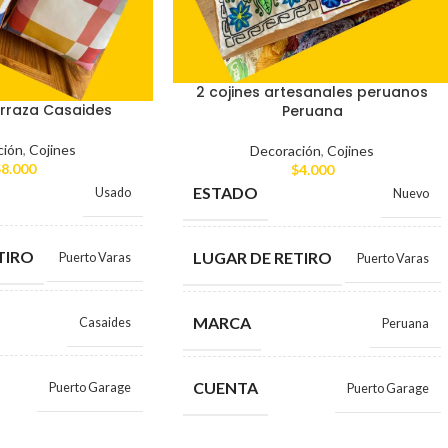
2 cojines artesanales peruanos
erraza Casaides
Peruana
ción
,
Cojines
Decoración
,
Cojines
$
8.000
$
4.000
ESTADO
Usado
Nuevo
TIRO
LUGAR DE RETIRO
Puerto Varas
Puerto Varas
MARCA
Casaides
Peruana
CUENTA
Puerto Garage
Puerto Garage