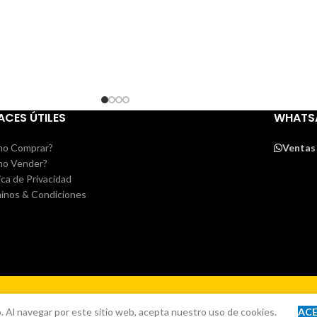
ACES ÚTILES
WHATS
o Comprar?
Ventas
o Vender?
ica de Privacidad
inos & Condiciones
. Al navegar por este sitio web, acepta nuestro uso de cookies.
AC