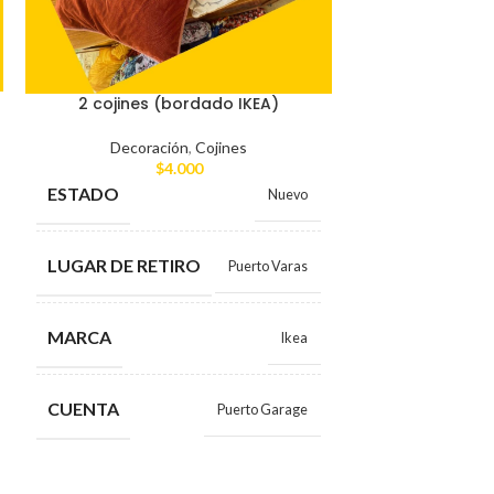
2 cuadros 
2 cojines (bordado IKEA)
Decorac
Decoración
,
Cojines
$
$
4.000
ESTADO
ESTADO
Nuevo
LUGAR DE RE
LUGAR DE RETIRO
Puerto Varas
MARCA
MARCA
Ikea
CUENTA
CUENTA
Puerto Garage