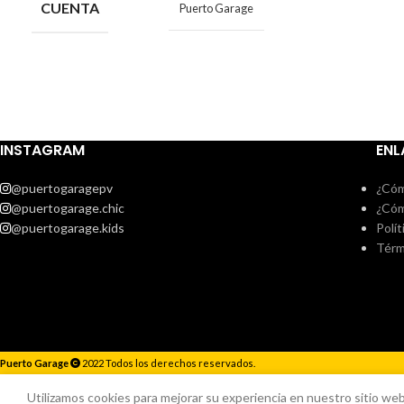
CUENTA
Puerto Garage
INSTAGRAM
ENL
@puertogaragepv
¿Cóm
@puertogarage.chic
¿Cóm
@puertogarage.kids
Polít
Térm
Puerto Garage
2022 Todos los derechos reservados.
Responderemos lo antes posible.
Utilizamos cookies para mejorar su experiencia en nuestro sitio web