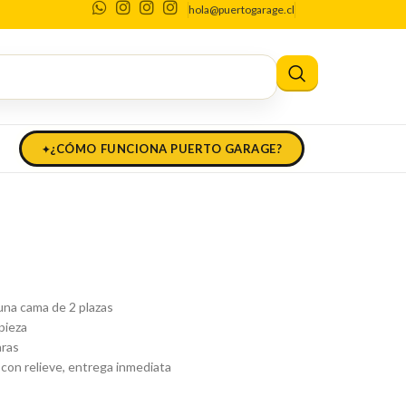
hola@puertogarage.cl
cto
cto
¿CÓMO FUNCIONA PUERTO GARAGE?
na cama de 2 plazas
pieza
aras
con relieve, entrega inmediata