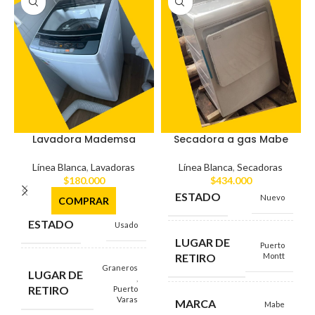
Lavadora Mademsa
Secadora a gas Mabe
Línea Blanca
,
Lavadoras
Línea Blanca
,
Secadoras
$
180.000
$
434.000
ESTADO
Nuevo
COMPRAR
ESTADO
Usado
LUGAR DE
Puerto
RETIRO
Montt
Graneros
LUGAR DE
,
RETIRO
Puerto
Varas
MARCA
Mabe