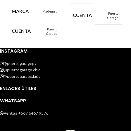
MARCA
Mademsa
Puerto
CUENTA
Garage
Puerto
CUENTA
Garage
INSTAGRAM
@puertogaragepv
@puertogarage.chic
@puertogarage.kids
ENLACES ÚTILES
WHATSAPP
Ventas
+569 6467 9576