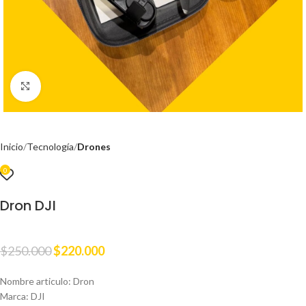
Clic para ampliar
Inicio
Tecnología
Drones
0
Dron DJI
$
250.000
$
220.000
Nombre articulo: Dron
Marca: DJI