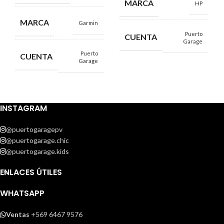
MARCA
HP
MARCA
Garmin
Puerto
CUENTA
Garage
Puerto
CUENTA
Garage
INSTAGRAM
@puertogaragepv
@puertogarage.chic
@puertogarage.kids
ENLACES ÚTILES
WHATSAPP
Ventas
+569 6467 9576