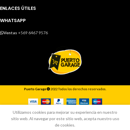
ENLACES ÚTILES
WHATSAPP
Ventas
+569 6467 9576
Puerto Garage
2022 Todos los derechos reservados.
Responderemos lo antes posible.
Utilizamos cookies para mejorar su experiencia en nuestro
sitio web. Al navegar por este sitio web, acepta nuestro uso
de cookies.
Inicio
Tienda