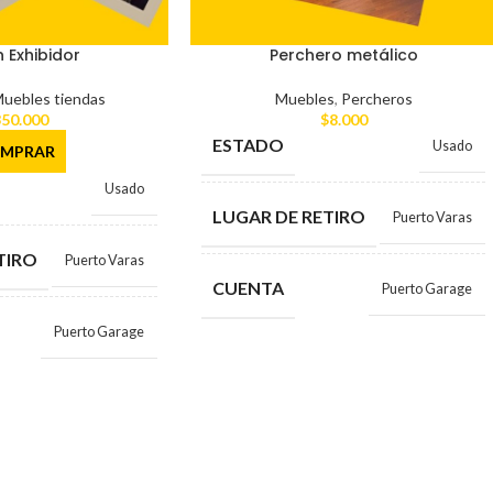
 Exhibidor
Perchero metálico
uebles tiendas
Muebles
,
Percheros
50.000
$
8.000
ESTADO
Usado
MPRAR
Usado
LUGAR DE RETIRO
Puerto Varas
TIRO
Puerto Varas
CUENTA
Puerto Garage
Puerto Garage