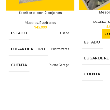
Mesón
Escritorio con 2 cajones
Muebles
,
M
Muebles
,
Escritorios
$
3
$
45.000
ESTADO
Usado
CO
ESTADO
LUGAR DE RETIRO
Puerto Varas
LUGAR DE RE
CUENTA
Puerto Garage
CUENTA