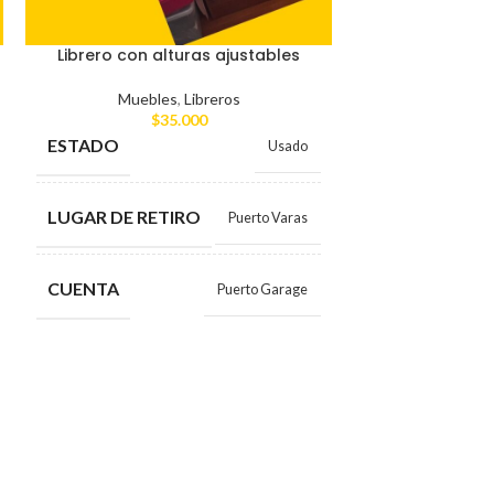
Librero con alturas ajustables
Cocina 
Muebles
,
Libreros
Muebles
,
Mu
$
35.000
$
ESTADO
ESTADO
Usado
LUGAR DE RETIRO
LUGAR DE RE
Puerto Varas
CUENTA
MARCA
Puerto Garage
CUENTA