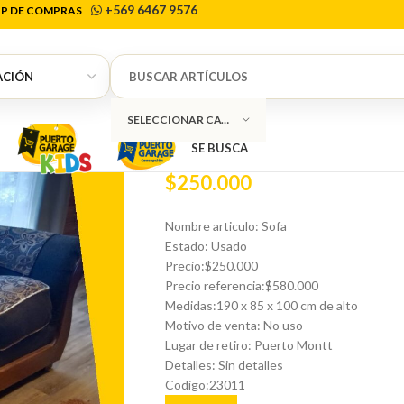
+569 6467 9576
P DE COMPRAS
Inicio
Muebles
Sillones
Sofa
0
Sofa
SELECCIONAR CATEGORÍA
SE BUSCA
$
250.000
Nombre articulo: Sofa
Estado: Usado
Precio:$250.000
Precio referencia:$580.000
Medidas:190 x 85 x 100 cm de alto
Motivo de venta: No uso
Lugar de retiro: Puerto Montt
Detalles: Sin detalles
Codigo:23011