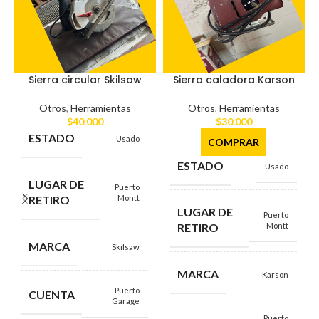
Sierra circular Skilsaw
Sierra caladora Karson
Otros
,
Herramientas
Otros
,
Herramientas
$
40.000
$
30.000
ESTADO
Usado
COMPRAR
ESTADO
Usado
LUGAR DE
Puerto
RETIRO
Montt
LUGAR DE
Puerto
RETIRO
Montt
MARCA
Skilsaw
MARCA
Karson
Puerto
CUENTA
Garage
Puerto