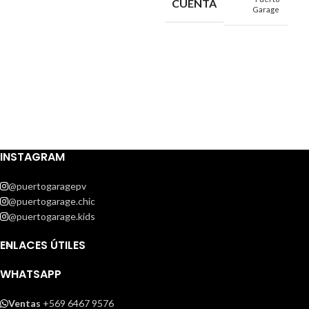
CUENTA
Garage
INSTAGRAM
@puertogaragepv
@puertogarage.chic
@puertogarage.kids
ENLACES ÚTILES
WHATSAPP
Ventas
+569 6467 9576