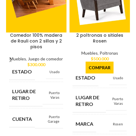
Comedor 100% madera
2 poltronas o sitiales
de Rauli con 2 sillas y 2
Rosen
pisos
Muebles
,
Poltronas
Muebles
,
Juego de comedor
$
500.000
$
300.000
COMPRAR
ESTADO
Usado
ESTADO
Usado
LUGAR DE
Puerto
LUGAR DE
RETIRO
Varas
Puerto
RETIRO
Varas
Puerto
CUENTA
Garage
MARCA
Rosen