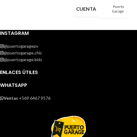
Puerto
CUENTA
Garage
INSTAGRAM
@puertogaragepv
@puertogarage.chic
@puertogarage.kids
ENLACES ÚTILES
WHATSAPP
Ventas
+569 6467 9576