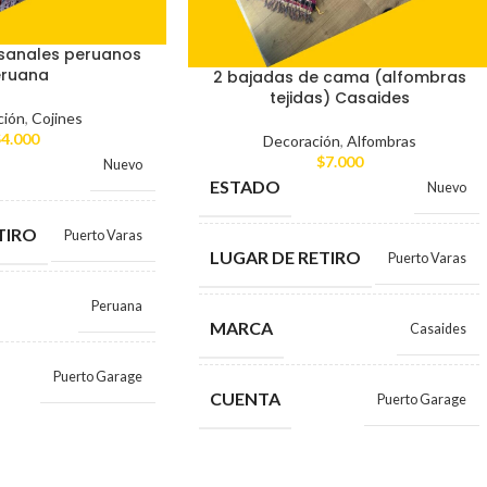
esanales peruanos
eruana
2 bajadas de cama (alfombras
tejidas) Casaides
ción
,
Cojines
$
4.000
Decoración
,
Alfombras
$
7.000
Nuevo
ESTADO
Nuevo
TIRO
Puerto Varas
LUGAR DE RETIRO
Puerto Varas
Peruana
MARCA
Casaides
Puerto Garage
CUENTA
Puerto Garage