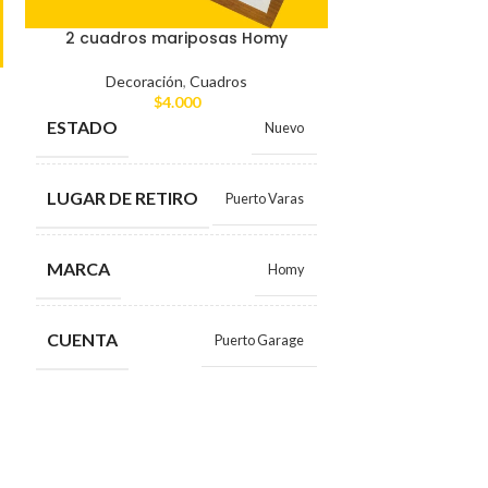
2 cuadros mariposas Homy
Adornos (bot
Decoración
,
Cuadros
tablero 
$
4.000
ESTADO
Nuevo
Decorac
$
ESTADO
LUGAR DE RETIRO
Puerto Varas
LUGAR DE RE
MARCA
Homy
MARCA
CUENTA
Puerto Garage
CUENTA