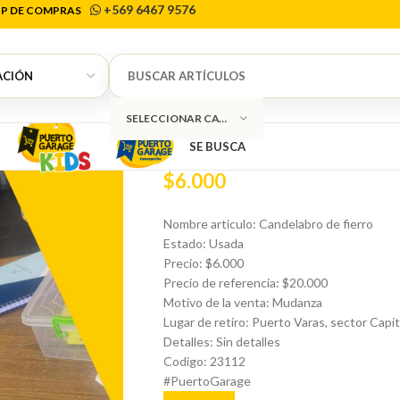
+569 6467 9576
P DE COMPRAS
Inicio
Decoración
Adornos
Candelabro de 
0
Candelabro de 
SELECCIONAR CATEGORÍA
SE BUSCA
$
6.000
Nombre articulo: Candelabro de fierro
Estado: Usada
Precio: $6.000
Precio de referencia: $20.000
Motivo de la venta: Mudanza
Lugar de retiro: Puerto Varas, sector Capi
Detalles: Sin detalles
Codigo: 23112
#PuertoGarage