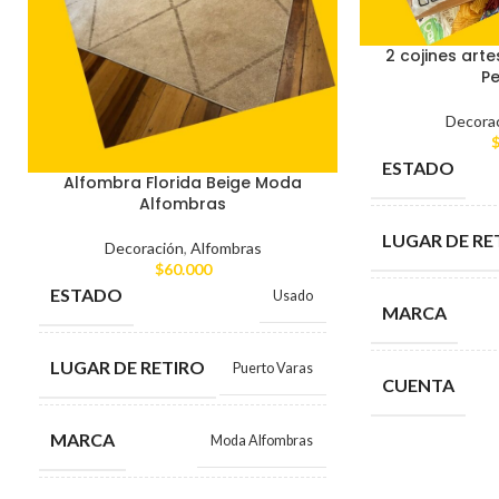
2 cojines art
P
Decora
ESTADO
Alfombra Florida Beige Moda
Alfombras
LUGAR DE RE
Decoración
,
Alfombras
$
60.000
ESTADO
Usado
MARCA
LUGAR DE RETIRO
Puerto Varas
CUENTA
MARCA
Moda Alfombras