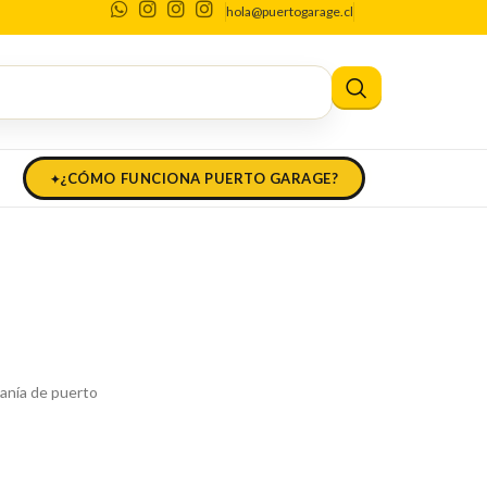
hola@puertogarage.cl
fierro
fierro
¿CÓMO FUNCIONA PUERTO GARAGE?
tanía de puerto