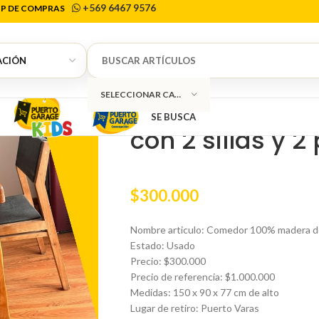
+569 6467 9576
P DE COMPRAS
Inicio
Muebles
Juego de comedor
Comedor
0
SELECCIONAR CATEGORÍA
Comedor 100% 
SE BUSCA
con 2 sillas y 2
$
300.000
Nombre articulo: Comedor 100% madera de R
Estado: Usado
Precio: $300.000
Precio de referencia: $1.000.000
Medidas: 150 x 90 x 77 cm de alto
Lugar de retiro: Puerto Varas