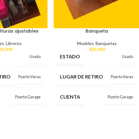
lturas ajustables
Banqueta
es
,
Libreros
Muebles
,
Banquetas
35.000
$
85.000
ESTADO
Usado
Usado
TIRO
LUGAR DE RETIRO
Puerto Varas
Puerto Varas
CUENTA
Puerto Garage
Puerto Garage