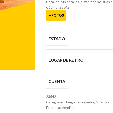
Detalles: Sin detalles, el tapiz de las sillas 
Código: 23542
+ FOTOS
ESTADO
LUGAR DE RETIRO
CUENTA
23542
Categorías:
Juego de comedor
,
Muebles
Etiqueta:
Vendido