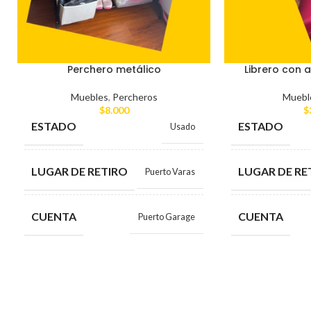
Perchero metálico
Librero con a
Muebles
,
Percheros
Muebl
$
8.000
$
ESTADO
ESTADO
Usado
LUGAR DE RETIRO
LUGAR DE RE
Puerto Varas
CUENTA
CUENTA
Puerto Garage