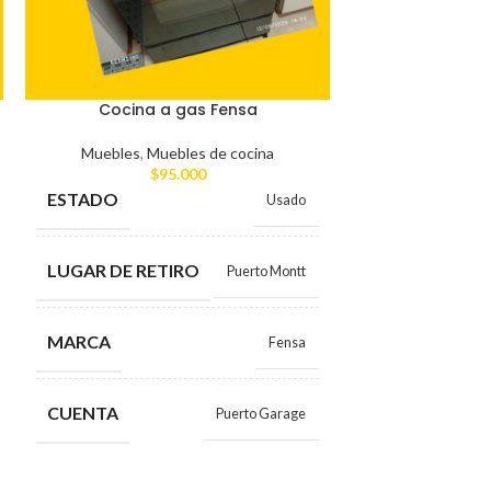
Cocina a gas Fensa
2 Mueble de
inferior y mueb
Muebles
,
Muebles de cocina
$
95.000
Muebles
,
Mu
$
1
ESTADO
Usado
ESTADO
LUGAR DE RETIRO
Puerto Montt
LUGAR DE RE
MARCA
Fensa
CUENTA
CUENTA
Puerto Garage