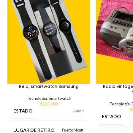
Reloj smartwatch Samsung
Radio vintage
Tecnología
,
Smartwatch
$
125.000
Tecnología
,
$
ESTADO
Usado
ESTADO
LUGAR DE RETIRO
Puerto Montt