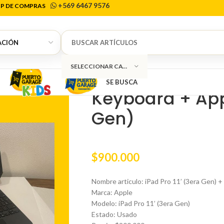
+569 6467 9576
P DE COMPRAS
Inicio
Tecnología
Tablet
iPad Pro 11’ (3e
0
SELECCIONAR CATEGORÍA
iPad Pro 11’ (3
SE BUSCA
Keyboard + App
Gen)
$
900.000
Nombre articulo: iPad Pro 11’ (3era Gen) 
Marca: Apple
Modelo: iPad Pro 11’ (3era Gen)
Estado: Usado