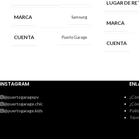
LUGAR DE RE
MARCA
Samsung
MARCA
CUENTA
Puerto Garage
CUENTA
INSTAGRAM
ENL
@puertogaragepv
¿Cóm
@puertogarage.chic
¿Cóm
@puertogarage.kids
Polít
Térm