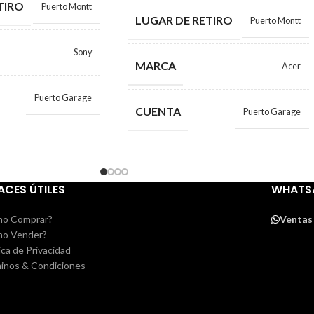
TIRO
Puerto Montt
LUGAR DE RETIRO
Puerto Montt
Sony
MARCA
Acer
Puerto Garage
CUENTA
Puerto Garage
ACES ÚTILES
WHATS
o Comprar?
Ventas
o Vender?
ica de Privacidad
inos & Condiciones