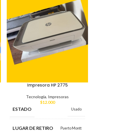
Televis
Tecnolog
$
ESTADO
Impresora HP 2775
Tecnología
,
Impresoras
LUGAR DE RE
$
12.000
ESTADO
Usado
MARCA
LUGAR DE RETIRO
Puerto Montt