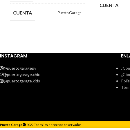
CUENTA
CUENTA
Puerto Garage
INSTAGRAM
ENL
@puertogaragepv
¿Cóm
@puertogarage.chic
¿Cóm
@puertogarage.kids
Polít
Térm
Puerto Garage
2022 Todos los derechos reservados.