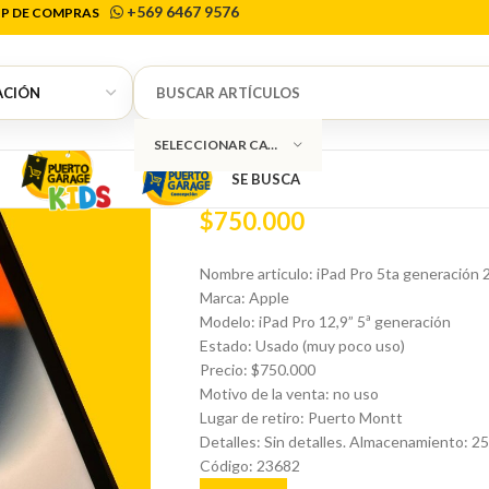
+569 6467 9576
P DE COMPRAS
Inicio
Tecnología
Tablet
iPad Pro 5ta ge
0
iPad Pro 5ta g
SELECCIONAR CATEGORÍA
SE BUSCA
$
750.000
Nombre articulo: iPad Pro 5ta generación
Marca: Apple
Modelo: iPad Pro 12,9” 5ª generación
Estado: Usado (muy poco uso)
Precio: $750.000
Motivo de la venta: no uso
Lugar de retiro: Puerto Montt
Detalles: Sin detalles. Almacenamiento: 2
Código: 23682