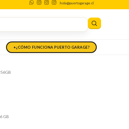
hola@puertogarage.cl
neración 256GB
eneración 256GB
¿CÓMO FUNCIONA PUERTO GARAGE?
 256GB
56 GB