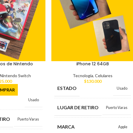
gos de Nintendo
iPhone 12 64GB
Nintendo Switch
Tecnología
,
Celulares
25.000
$
130.000
ESTADO
Usado
MPRAR
Usado
LUGAR DE RETIRO
Puerto Varas
TIRO
Puerto Varas
MARCA
Apple