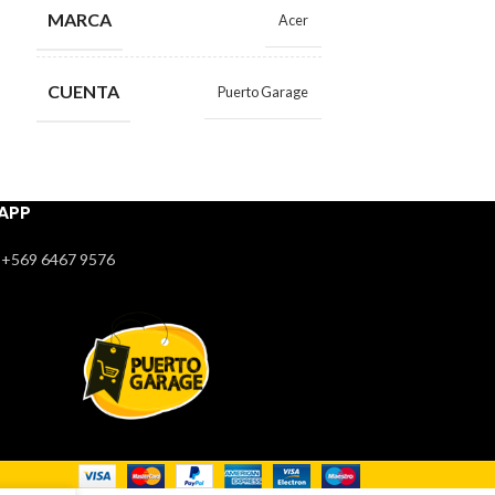
MARCA
Acer
CUENTA
CUENTA
Puerto Garage
APP
+569 6467 9576