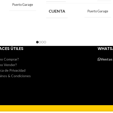
Puerto Garage
CUENTA
Puerto Garage
ACES ÚTILES
WHATS
o Comprar?
Ventas
o Vender?
ica de Privacidad
inos & Condiciones