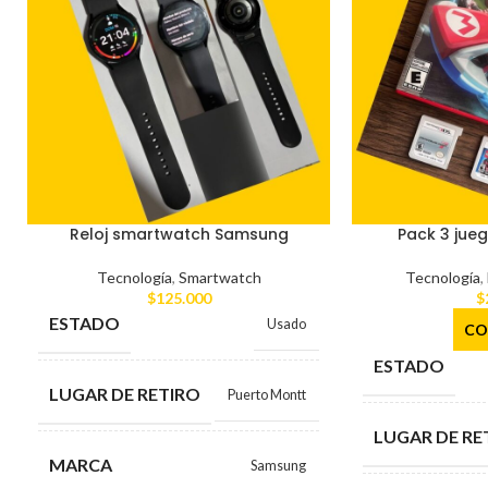
Reloj smartwatch Samsung
Pack 3 jue
Tecnología
,
Smartwatch
Tecnología
,
$
125.000
$
ESTADO
Usado
CO
ESTADO
LUGAR DE RETIRO
Puerto Montt
LUGAR DE RE
MARCA
Samsung