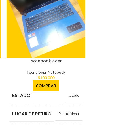
Notebook Acer
Impreso
Tecnología
,
Notebook
Tecnolog
$
100.000
$
ESTADO
COMPRAR
ESTADO
Usado
LUGAR DE RE
LUGAR DE RETIRO
Puerto Montt
MARCA