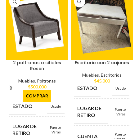
2 poltronas o sitiales
Escritorio con 2 cajones
Rosen
Muebles
,
Escritorios
Muebles
,
Poltronas
$
45.000
$
500.000
ESTADO
Usado
COMPRAR
ESTADO
Usado
LUGAR DE
Puerto
RETIRO
Varas
LUGAR DE
Puerto
RETIRO
Varas
Puerto
CUENTA
Garage