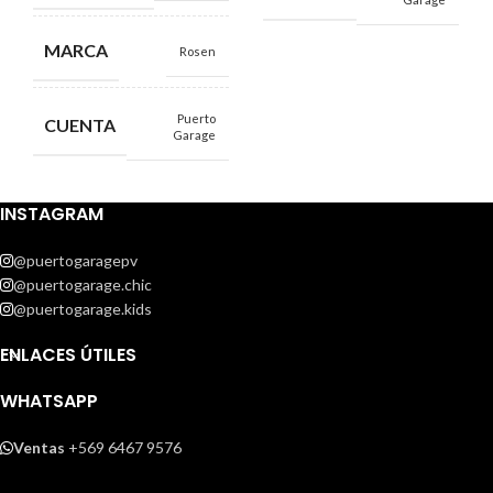
MARCA
Rosen
Puerto
CUENTA
Garage
INSTAGRAM
@puertogaragepv
@puertogarage.chic
@puertogarage.kids
ENLACES ÚTILES
WHATSAPP
Ventas
+569 6467 9576