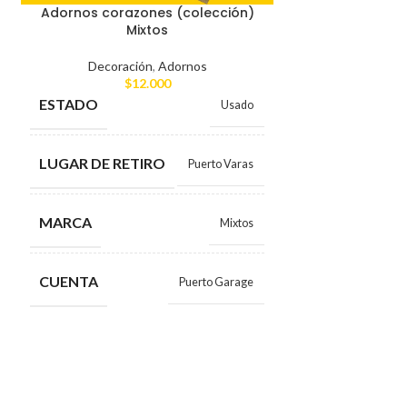
Adornos corazones (colección)
Mixtos
Decoración
,
Adornos
$
12.000
Lámpara de
ESTADO
Usado
Decoraci
$
LUGAR DE RETIRO
Puerto Varas
CO
ESTADO
MARCA
Mixtos
LUGAR DE RE
CUENTA
Puerto Garage
MARCA
CUENTA