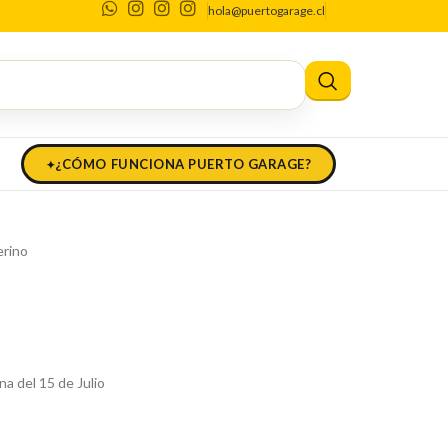
hola@puertogarage.cl
atural merino
 natural merino
¿CÓMO FUNCIONA PUERTO GARAGE?
erino
na del 15 de Julio