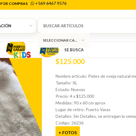
+569 6467 9576
P DE COMPRAS
Inicio
Decoración
Pieles
Pieles de oveja n
0
Pieles de oveja
SELECCIONAR CATEGORÍA
SE BUSCA
$
125.000
Nombre articulo: Pieles de oveja natural m
Tamaño: XL
Estado: Nuevas
Precio: 4 x $125.000
Medidas: 90 x 60 cm aprox
Lugar de retiro: Puerto Varas
Detalles: Sin Detalles, se entregan la sema
Código: 26236
+ FOTOS