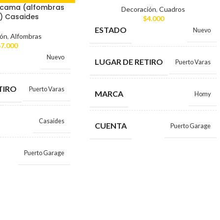
 cama (alfombras
Decoración
,
Cuadros
s) Casaides
$
4.000
ESTADO
Nuevo
ión
,
Alfombras
$
7.000
Nuevo
LUGAR DE RETIRO
Puerto Varas
TIRO
Puerto Varas
MARCA
Homy
Casaides
CUENTA
Puerto Garage
Puerto Garage