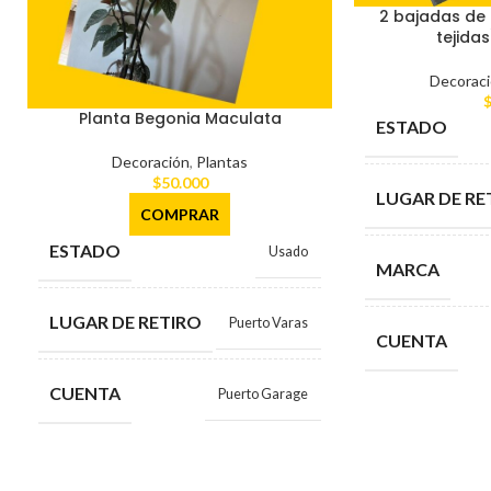
2 bajadas de
tejida
Decorac
Planta Begonia Maculata
ESTADO
Decoración
,
Plantas
$
50.000
LUGAR DE RE
COMPRAR
ESTADO
Usado
MARCA
LUGAR DE RETIRO
Puerto Varas
CUENTA
CUENTA
Puerto Garage