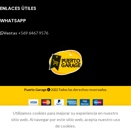
ENLACES ÚTILES
WHATSAPP
Ventas
+569 6467 9576
Puerto Garage
2022 Todos los derechos reservados.
Responderemos lo antes posible.
Utilizamos cookies para mejorar su experiencia en nuestro
sitio web. Al navegar por este sitio web, acepta nuestro uso
de cookies.
Inicio
Tienda