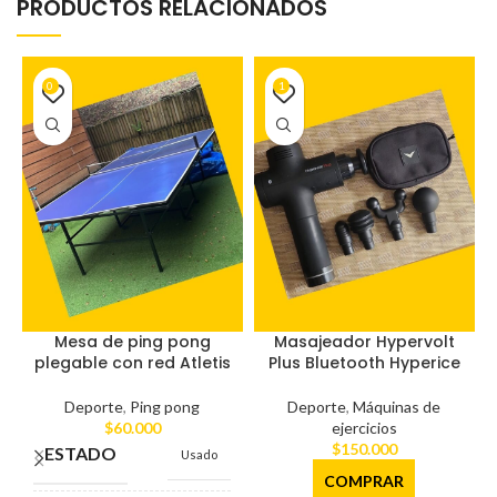
PRODUCTOS RELACIONADOS
0
1
Mesa de ping pong
Masajeador Hypervolt
plegable con red Atletis
Plus Bluetooth Hyperice
Deporte
,
Ping pong
Deporte
,
Máquinas de
$
60.000
ejercicios
$
150.000
ESTADO
Usado
COMPRAR