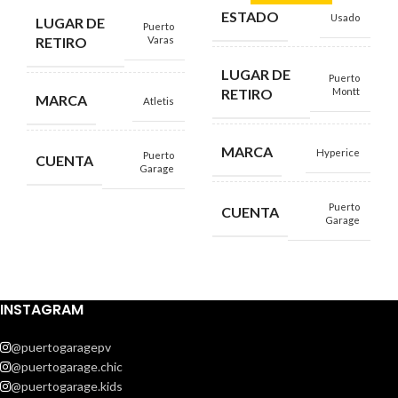
ESTADO
Usado
LUGAR DE
Puerto
RETIRO
Varas
LUGAR DE
Puerto
RETIRO
Montt
MARCA
Atletis
MARCA
Hyperice
Puerto
CUENTA
Garage
Puerto
CUENTA
Garage
INSTAGRAM
@puertogaragepv
@puertogarage.chic
@puertogarage.kids