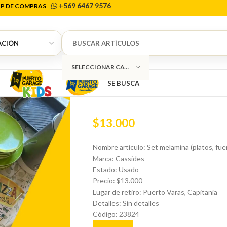
+569 6467 9576
P DE COMPRAS
Inicio
Artículos de cocina
Otros
Set melam
0
Set melamina (p
SELECCIONAR CATEGORÍA
bambú) Cassi
SE BUSCA
$
13.000
Nombre articulo: Set melamina (platos, fu
Marca: Cassides
Estado: Usado
Precio: $13.000
Lugar de retiro: Puerto Varas, Capitanía
Detalles: Sin detalles
Código: 23824