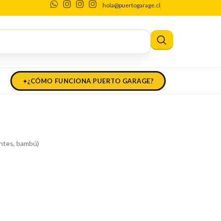
hola@puertogarage.cl
ina (platos, fuentes, bambú) Cassides
latos, fuentes,
des
¿CÓMO FUNCIONA PUERTO GARAGE?
entes, bambú)