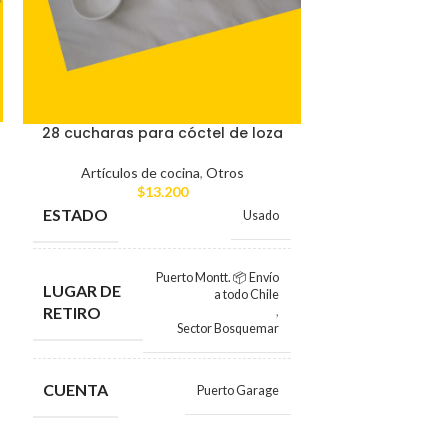
28 cucharas para cóctel de loza
Set de tazas
cafeter
Artículos de cocina
,
Otros
$
13.200
Artículos de coci
$
ESTADO
Usado
LUGAR DE RE
Puerto Montt. 📦 Envío
LUGAR DE
a todo Chile
CUENTA
RETIRO
,
Sector Bosquemar
CUENTA
Puerto Garage