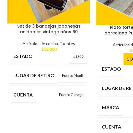
Set de 3 bandejas japonesas
Plato tort
anidables vintage años 60
porcelana Pre
Artículos de cocina
,
Fuentes
Artículos 
$
12.000
$
ESTADO
Usado
CO
ESTADO
LUGAR DE RETIRO
Puerto Montt
LUGAR DE RE
CUENTA
Puerto Garage
MARCA
CUENTA