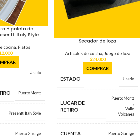
ero + paleta de
sentti Italy Style
Secador de loza
de cocina
,
Platos
12.000
Artículos de cocina
,
Juego de loza
$
24.000
MPRAR
COMPRAR
Usado
ESTADO
Usado
TIRO
Puerto Montt
Puerto Montt
LUGAR DE
,
RETIRO
Valle
Presentti Italy Style
Volcanes
CUENTA
Puerto Garage
Puerto Garage