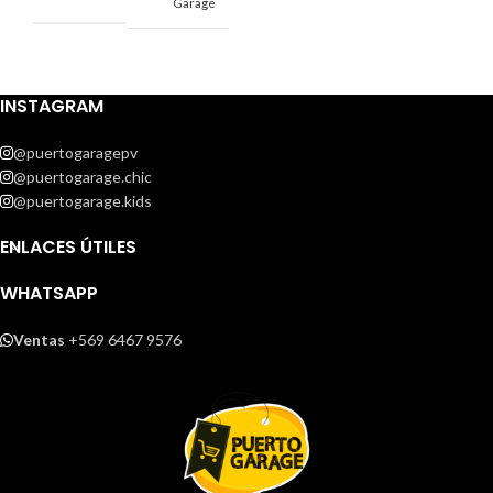
Garage
INSTAGRAM
@puertogaragepv
@puertogarage.chic
@puertogarage.kids
ENLACES ÚTILES
WHATSAPP
Ventas
+569 6467 9576