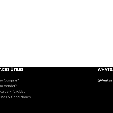
ACES ÚTILES
WHATS
o Comprar?
Ventas
o Vender?
ica de Privacidad
inos & Condiciones