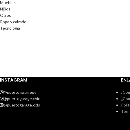
Muebles
Niños
Otros
Ropa y calzado
Tecnología
INSTAGRAM
ENL
@puertogaragepv
¿Cóm
@puertogarage.chic
¿Cóm
@puertogarage.kids
Polít
Térm