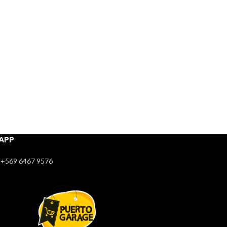
APP
+569 6467 9576